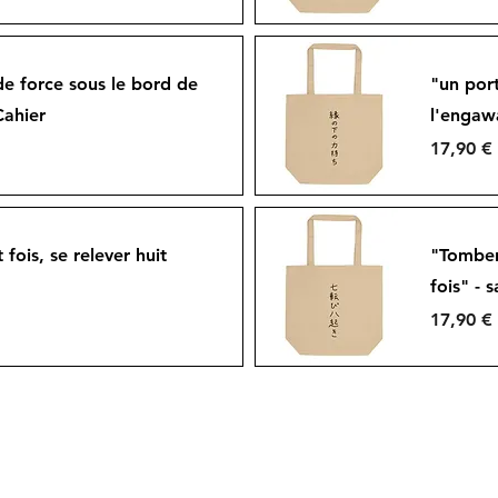
Aperçu rapide
de force sous le bord de
"un por
Cahier
l'engaw
Prix
17,90 €
Aperçu rapide
fois, se relever huit
"Tomber 
fois" - 
Prix
17,90 €
Aperçu rapide