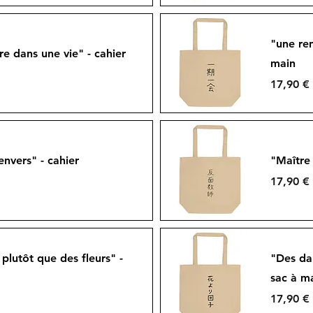
Aperçu rapide
"une ren
e dans une vie" - cahier
main
Prix
17,90 €
Aperçu rapide
envers" - cahier
"Maître 
Prix
17,90 €
Aperçu rapide
plutôt que des fleurs" -
"Des dan
sac à m
Prix
17,90 €