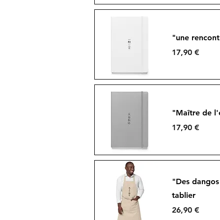
Aperçu rapide
"une rencontr
Prix
17,90 €
Aperçu rapide
"Maître de l'
Prix
17,90 €
Aperçu rapide
"Des dangos 
tablier
Prix
26,90 €