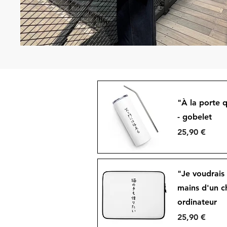
"À la porte q
- gobelet
Prix
25,90 €
Aperçu rapide
"Je voudrais
mains d'un c
ordinateur
Prix
25,90 €