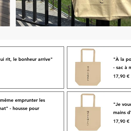
ui rit, le bonheur arrive"
"À la po
- sac à 
Prix
17,90 €
Aperçu rapide
 même emprunter les
"Je vou
hat" - housse pour
mains d'
Prix
17,90 €