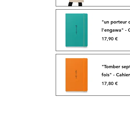
Aperçu rapide
"un porteur 
l'engawa" - 
Prix
17,90 €
Aperçu rapide
"Tomber sept 
fois" - Cahier
Prix
17,80 €
Aperçu rapide