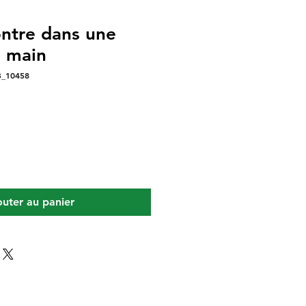
ntre dans une
à main
B_10458
outer au panier