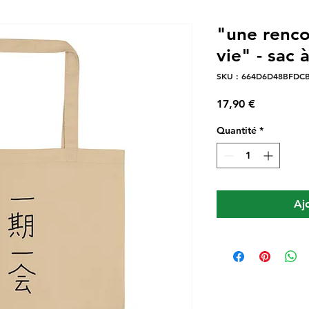
"une renco
vie" - sac 
SKU : 664D6D48BFDC
Prix
17,90 €
Quantité
*
Aj